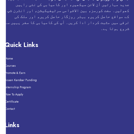
جدید مہارتیں آن لائن سیکھیں، اور کامیابی کی نئی راہیں
کھولیں۔ مفت کورسز، بین الاقوامی سرٹیفیکیشن، اور انٹرن شپ
کے مواقع حاصل کریں، بہتر روزگار حاصل کریں، اور ملک کی
ترقی میں مثبت کردار ادا کریں۔ آپ کی کامیابی کا سفر یہیں سے
شروع ہوتا ہے۔
Quick Links
Home
Courses
Promote & Earn
Asaan Karobar Funding
Internship Program
How To Apply
Certificate
Contact
Links