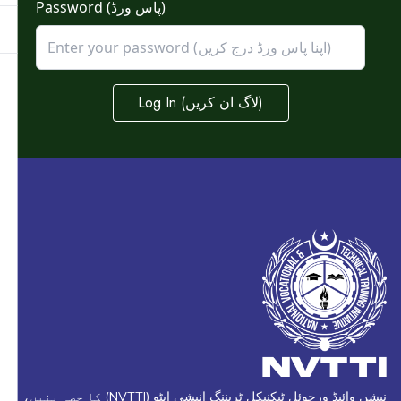
Password (پاس ورڈ)
Log In (لاگ ان کریں)
نیشن وائیڈ ورچوئل ٹیکنیکل ٹریننگ انیشی ایٹو (NVTTI) کا حصہ بنیں،